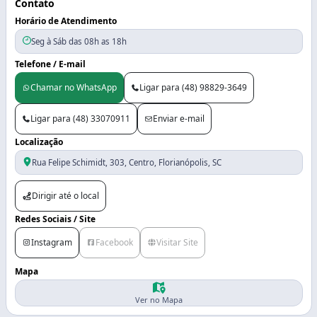
Contato
Horário de Atendimento
Seg à Sáb das 08h as 18h
Telefone / E-mail
Chamar no WhatsApp
Ligar para (48) 98829-3649
Ligar para (48) 33070911
Enviar e-mail
Localização
Rua Felipe Schimidt, 303, Centro, Florianópolis, SC
Dirigir até o local
Redes Sociais / Site
Instagram
Facebook
Visitar Site
Mapa
Ver no Mapa