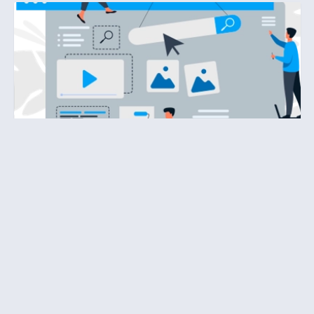
Conecta Pages
Florianópolis - SC
Tenha seu site profissional hoje
Imagine um cliente procurando exatamente o que
você oferece. Ele chega ao seu site e, em poucos
segundos, entende quem você é, o que faz e por
que pode confiar em você. Não é só u…